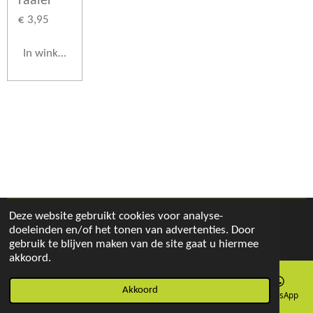
raaier
€ 3,95
In winkelwagen
Deze website gebruikt cookies voor analyse-
© 2019 - 2026 Tee Kompleet
doeleinden en/of het tonen van advertenties. Door
Powered by
JouwWeb
gebruik te blijven maken van de site gaat u hiermee
akkoord.
Akkoord
E-mailadres
Telefoonnummer
Kaart
Facebook
WhatsApp