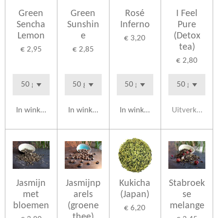
Green
Green
Rosé
I Feel
Sencha
Sunshin
Inferno
Pure
Lemon
e
(Detox
€ 3,20
tea)
€ 2,95
€ 2,85
€ 2,80
In winkelwagen
In winkelwagen
In winkelwagen
Uitverkocht
Jasmijn
Jasmijnp
Kukicha
Stabroek
met
arels
(Japan)
se
bloemen
(groene
melange
€ 6,20
thee)