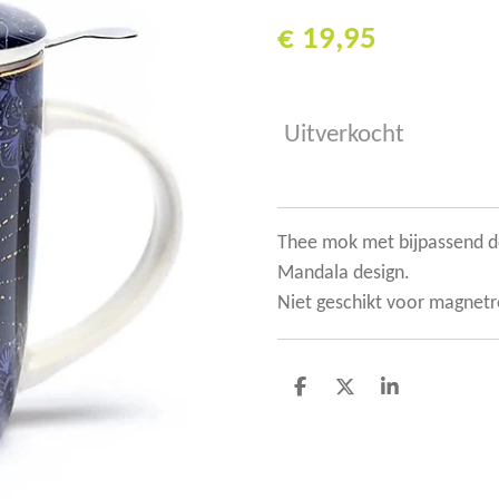
€ 19,95
Uitverkocht
Thee mok met bijpassend de
Mandala design.
Niet geschikt voor magnetr
D
D
S
e
e
h
l
e
a
e
l
r
n
e