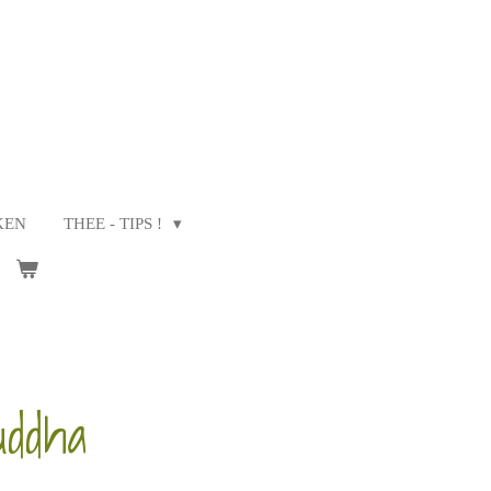
KEN
THEE - TIPS !
ddha