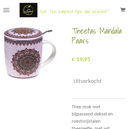
Ga
Een Tee Kompleet fijne dag gewenst !
direct
naar
Theetas Mandala
de
hoofdinhoud
Paars
€ 19,95
Uitverkocht
Thee mok met
bijpassend deksel en
roestvrijstalen
theezeefje, met wit