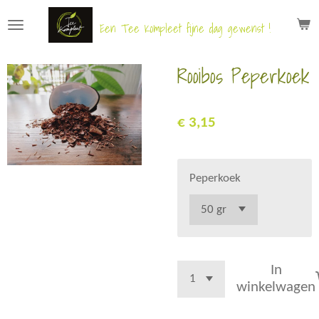
Ga
Een Tee Kompleet fijne dag gewenst !
direct
naar
Rooibos Peperkoek
de
hoofdinhoud
€ 3,15
Peperkoek
In
winkelwagen