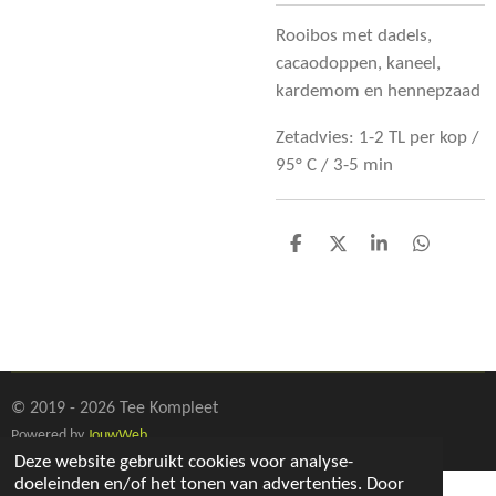
Rooibos met dadels,
cacaodoppen, kaneel,
kardemom en hennepzaad
Zetadvies: 1-2 TL per kop /
95° C / 3-5 min
D
D
S
D
e
e
h
e
l
e
a
l
e
l
r
e
n
e
n
© 2019 - 2026 Tee Kompleet
Powered by
JouwWeb
Deze website gebruikt cookies voor analyse-
doeleinden en/of het tonen van advertenties. Door