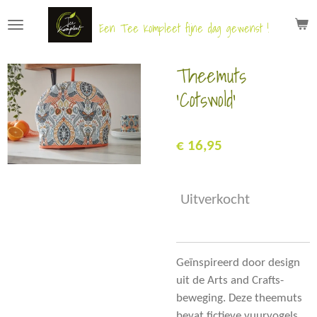
Ga
Een Tee Kompleet fijne dag gewenst !
direct
naar
Theemuts
de
hoofdinhoud
'Cotswold'
€ 16,95
Uitverkocht
Geïnspireerd door design
uit de Arts and Crafts-
beweging. Deze theemuts
bevat fictieve vuurvogels,