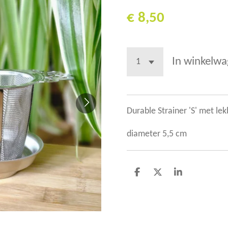
€ 8,50
In winkelw
Durable Strainer 'S' met le
diameter 5,5 cm
D
D
S
e
e
h
l
e
a
e
l
r
n
e