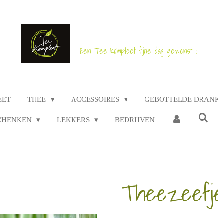
Een Tee Kompleet fijne dag gewenst !
EET
THEE
ACCESSOIRES
GEBOTTELDE DRAN
CHENKEN
LEKKERS
BEDRIJVEN
Theezeefje