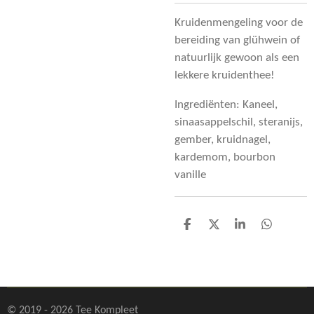
Kruidenmengeling voor de
bereiding van glühwein of
natuurlijk gewoon als een
lekkere kruidenthee!
Ingrediënten:
Kaneel,
sinaasappelschil, steranijs,
gember, kruidnagel,
kardemom, bourbon
vanille
D
D
S
D
e
e
h
e
l
e
a
l
e
l
r
e
n
e
n
© 2019 - 2026 Tee Kompleet