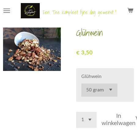
Ga
Een Tee Kompleet fijne dag gewenst !
direct
naar
Glühwein
de
hoofdinhoud
€ 3,50
Glühwein
In
winkelwagen