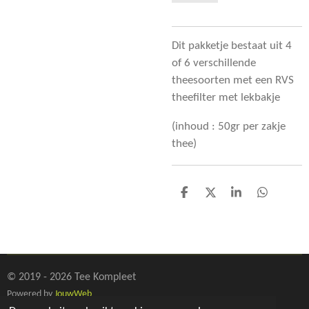
Dit pakketje bestaat uit 4
of 6 verschillende
theesoorten met een RVS
theefilter met lekbakje
(inhoud : 50gr per zakje
thee)
D
D
S
D
e
e
h
e
l
e
a
l
e
l
r
e
n
e
n
© 2019 - 2026 Tee Kompleet
Powered by
JouwWeb