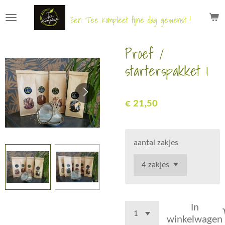
Ga
Een Tee Kompleet fijne dag gewenst !
direct
naar
Proef /
de
hoofdinhoud
starterspakket 1
€ 21,50
aantal zakjes
In
winkelwagen