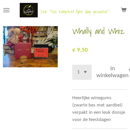
Ga
Een Tee Kompleet fijne dag gewenst !
direct
naar
Whally and Whiz
de
hoofdinhoud
€ 9,50
In
winkelwagen
Heerlijke winegums
(zwarte bes met aardbei)
verpakt in een leuk doosje
voor de feestdagen