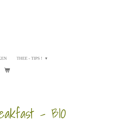
KEN
THEE - TIPS !
eakfast - BIO