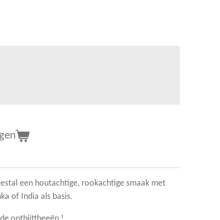
agen
eestal een houtachtige, rookachtige smaak met
ka of India als basis.
 de ontbijttheeën !