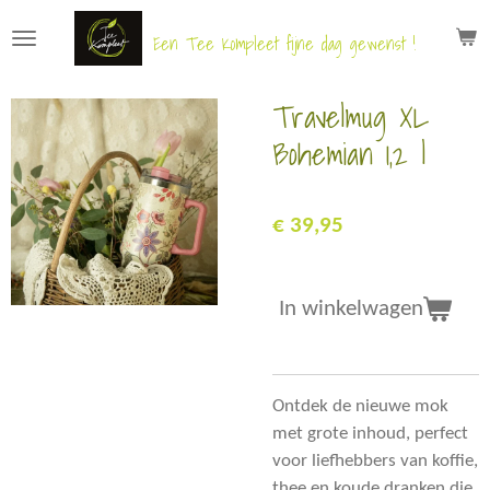
Ga
Een Tee Kompleet fijne dag gewenst !
direct
naar
Travelmug XL
de
hoofdinhoud
Bohemian 1,2 l
€ 39,95
In winkelwagen
Ontdek de nieuwe mok
met grote inhoud, perfect
voor liefhebbers van koffie,
thee en koude dranken die