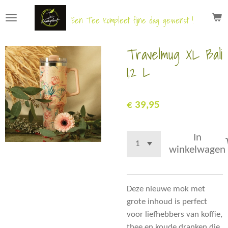
Ga
Een Tee Kompleet fijne dag gewenst !
direct
naar
Travelmug XL Bali
de
hoofdinhoud
1,2 L
€ 39,95
In
winkelwagen
Deze nieuwe mok met
grote inhoud is perfect
voor liefhebbers van koffie,
thee en koude dranken die