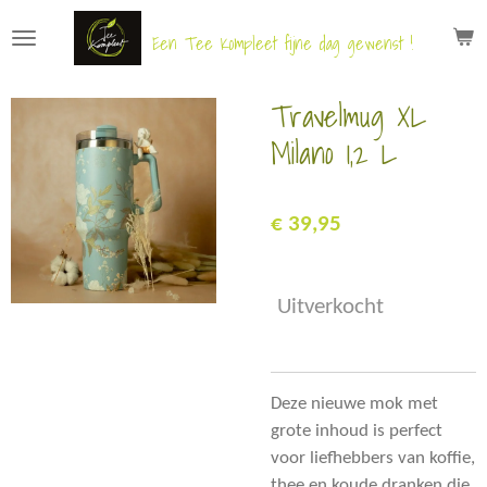
Ga
Een Tee Kompleet fijne dag gewenst !
direct
naar
Travelmug XL
de
hoofdinhoud
Milano 1,2 L
€ 39,95
Uitverkocht
Deze nieuwe mok met
grote inhoud is perfect
voor liefhebbers van koffie,
thee en koude dranken die