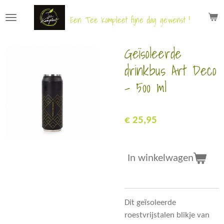
Ga
Een Tee Kompleet fijne dag gewenst !
direct
naar
Geïsoleerde
de
hoofdinhoud
drinkbus Art Deco
- 500 ml
€ 25,95
In winkelwagen
Dit geïsoleerde
roestvrijstalen blikje van