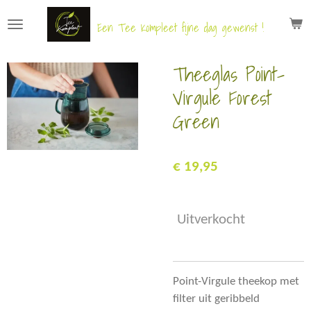
Ga
Een Tee Kompleet fijne dag gewenst !
direct
naar
Theeglas Point-
de
hoofdinhoud
Virgule Forest
Green
€ 19,95
Uitverkocht
Point-Virgule theekop met
filter uit geribbeld