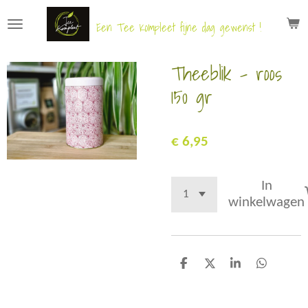
Ga
Een Tee Kompleet fijne dag gewenst !
direct
naar
Theeblik - roos
de
hoofdinhoud
150 gr
€ 6,95
In
winkelwagen
D
D
S
D
e
e
h
e
l
e
a
l
e
l
r
e