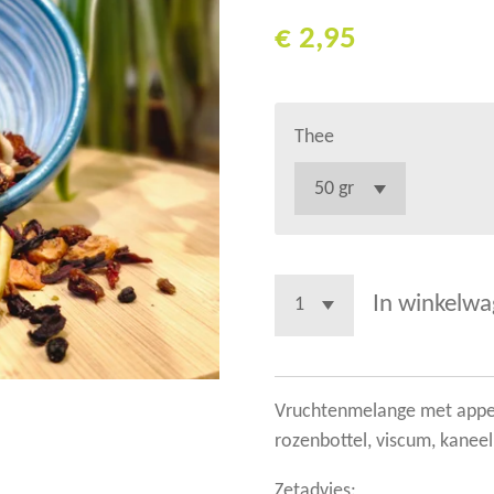
€ 2,95
Thee
In winkelw
Vruchtenmelange met appel,
rozenbottel, viscum, kaneel
Zetadvies: