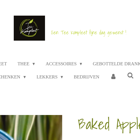
Een Tee Kompleet fijne dag gewenst !
EET
THEE
ACCESSOIRES
GEBOTTELDE DRAN
CHENKEN
LEKKERS
BEDRIJVEN
Baked Appl