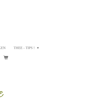
KEN
THEE - TIPS !
e