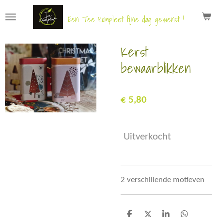
Ga
Een Tee Kompleet fijne dag gewenst !
direct
naar
Kerst
de
hoofdinhoud
bewaarblikken
€ 5,80
Uitverkocht
2 verschillende motieven