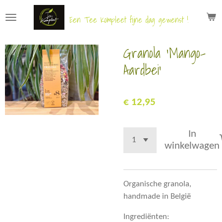
Ga
Een Tee Kompleet fijne dag gewenst !
direct
naar
Granola 'Mango-
de
hoofdinhoud
Aardbei'
€ 12,95
In
winkelwagen
Organische granola,
handmade in België
Ingrediënten: