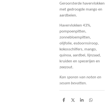
Geroorsterde havervlokken
met gedroogde mango en
aardbeien.
Havervlokken 43%,
pompoenpitten,
zonnebloempitten,
olijfolie, esdoornsiroop,
kokosschilfers, mango,
quinoa, aardbei, lijnzaad,
kruiden en specerijen en
zeezout.
Kan sporen van noten en
sesam bevatten.
D
D
S
D
e
e
h
e