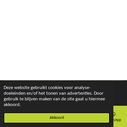
Deze website gebruikt cookies voor analyse-
© 2019 - 2026 Tee Kompleet
doeleinden en/of het tonen van advertenties. Door
Powered by
JouwWeb
gebruik te blijven maken van de site gaat u hiermee
akkoord.
Akkoord
E-mailadres
Telefoonnummer
Kaart
Facebook
WhatsApp