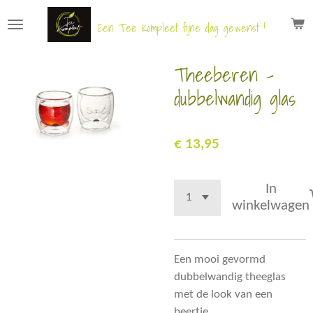
Ga
Een Tee Kompleet fijne dag gewenst !
direct
naar
Theeberen -
de
hoofdinhoud
dubbelwandig glas
€ 13,95
In
winkelwagen
Een mooi gevormd
dubbelwandig theeglas
met de look van een
beertje