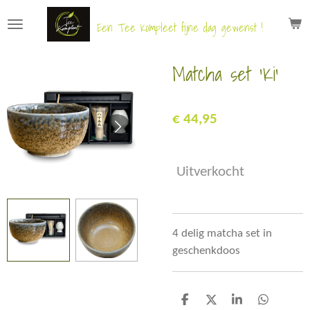
Ga
Een Tee Kompleet fijne dag gewenst !
direct
naar
Matcha set 'Ki'
de
hoofdinhoud
€ 44,95
Uitverkocht
4 delig matcha set in
geschenkdoos
D
D
S
D