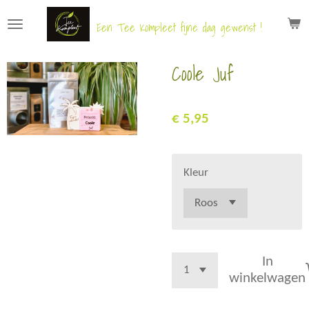
Ga
Een Tee Kompleet fijne dag gewenst !
direct
naar
Coole Juf
de
hoofdinhoud
€ 5,95
Kleur
In
winkelwagen