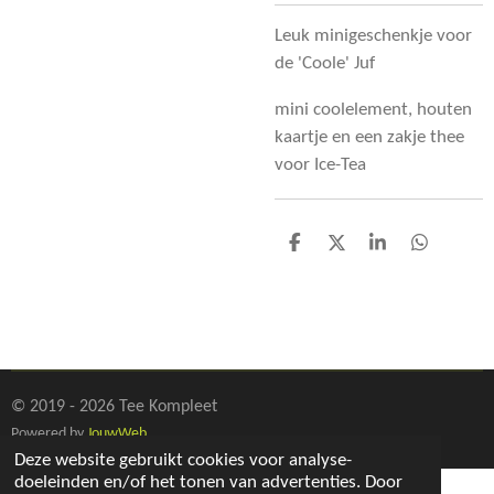
Leuk minigeschenkje voor
de 'Coole' Juf
mini coolelement, houten
kaartje en een zakje thee
voor Ice-Tea
D
D
S
D
e
e
h
e
l
e
a
l
e
l
r
e
n
e
n
© 2019 - 2026 Tee Kompleet
Powered by
JouwWeb
Deze website gebruikt cookies voor analyse-
doeleinden en/of het tonen van advertenties. Door