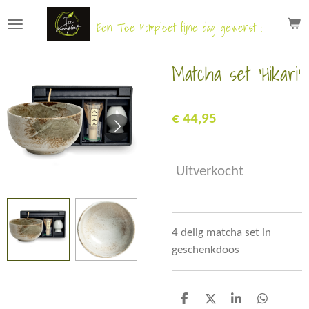
Ga
Een Tee Kompleet fijne dag gewenst !
direct
naar
Matcha set 'Hikari'
de
hoofdinhoud
€ 44,95
Uitverkocht
4 delig matcha set in
geschenkdoos
D
D
S
D