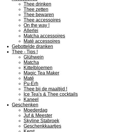
Thee drinken
Thee zetten
Thee bewaren
Thee accessoires
On the way !
Allerlei
Matcha accessoires
Maté accessoires
Gebottelde dranken
Thee - Tips !
Glühwein
Matcha
Kittelbloemen
Magic Tea Maker
Maté
Pu-Erh
Thee bij de maaltijd !
Ice Tea's & Thee cocktails
Kaneel
Geschenken
Moederdag
Juf & Meester
Skyline Stabroek
Geschenkkaartjes
Kerst