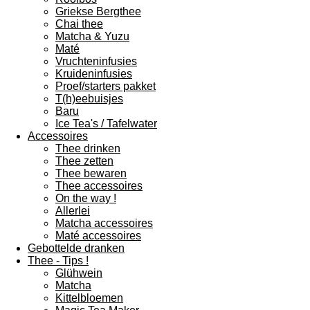
Griekse Bergthee
Chai thee
Matcha & Yuzu
Maté
Vruchteninfusies
Kruideninfusies
Proef/starters pakket
T(h)eebuisjes
Baru
Ice Tea's / Tafelwater
Accessoires
Thee drinken
Thee zetten
Thee bewaren
Thee accessoires
On the way !
Allerlei
Matcha accessoires
Maté accessoires
Gebottelde dranken
Thee - Tips !
Glühwein
Matcha
Kittelbloemen