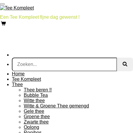
Ga
direct
naar
Een Tee Kompleet fijne dag gewenst !
de
hoofdinhoud
Home
Tee Kompleet
Thee
Thee beren !!
Bubble Tea
Witte thee
Witte & Groene Thee gemengd
Gele thee
Groene thee
Zwarte thee
Oolong
Rooibos