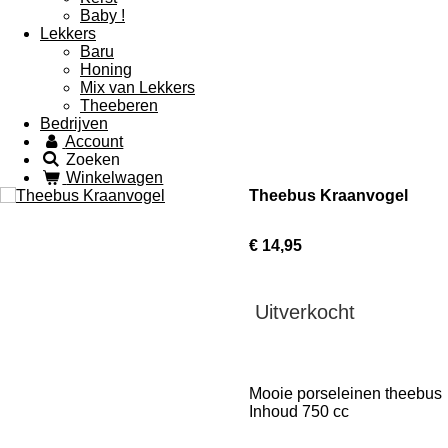
Baby !
Lekkers
Baru
Honing
Mix van Lekkers
Theeberen
Bedrijven
Account
Zoeken
Winkelwagen
Theebus Kraanvogel
€ 14,95
Uitverkocht
Mooie porseleinen theebus
Inhoud 750 cc