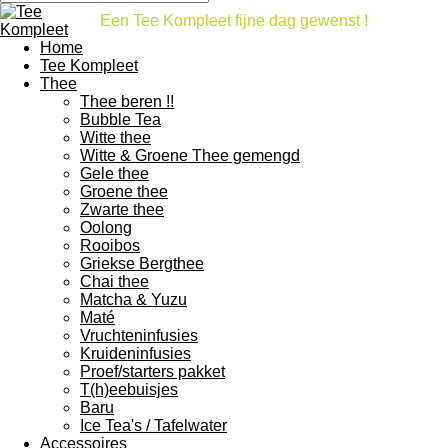
Een Tee Kompleet fijne dag gewenst !
Home
Tee Kompleet
Thee
Thee beren !!
Bubble Tea
Witte thee
Witte & Groene Thee gemengd
Gele thee
Groene thee
Zwarte thee
Oolong
Rooibos
Griekse Bergthee
Chai thee
Matcha & Yuzu
Maté
Vruchteninfusies
Kruideninfusies
Proef/starters pakket
T(h)eebuisjes
Baru
Ice Tea's / Tafelwater
Accessoires