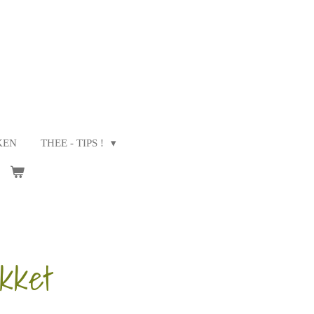
KEN
THEE - TIPS !
kket