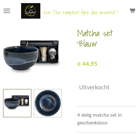
Ga
Een Tee Kompleet fijne dag gewenst !
direct
naar
Matcha set
de
hoofdinhoud
'Blauw'
€ 44,95
Uitverkocht
4 delig matcha set in
geschenkdoos