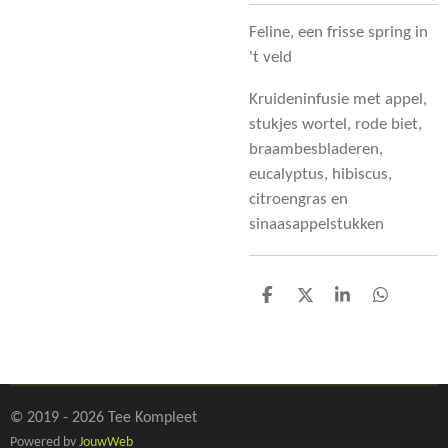
Feline, een frisse spring in
't veld
Kruideninfusie met appel,
stukjes wortel, rode biet,
braambesbladeren,
eucalyptus, hibiscus,
citroengras en
sinaasappelstukken
D
D
S
D
e
e
h
e
l
e
a
l
e
l
r
e
n
e
n
© 2019 - 2026 Tee Kompleet
Powered by
JouwWeb