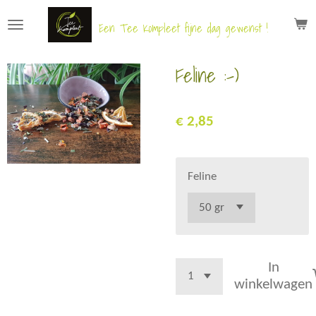
Ga
Een Tee Kompleet fijne dag gewenst !
direct
naar
Feline :-)
de
hoofdinhoud
€ 2,85
Feline
In
winkelwagen