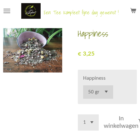
Ga
Een Tee Kompleet fijne dag gewenst !
direct
naar
Happiness
de
hoofdinhoud
€ 3,25
Happiness
In
winkelwagen