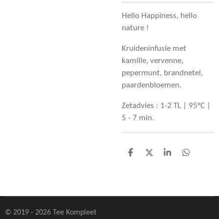
Hello Happiness, hello
nature !
Kruideninfusie met
k
amille, vervenne,
pepermunt, brandnetel,
paardenbloemen.
Zetadvies : 1-2 TL | 95°C |
5 - 7 min.
D
D
S
D
e
e
h
e
l
e
a
l
e
l
r
e
n
e
n
© 2019 - 2026 Tee Kompleet