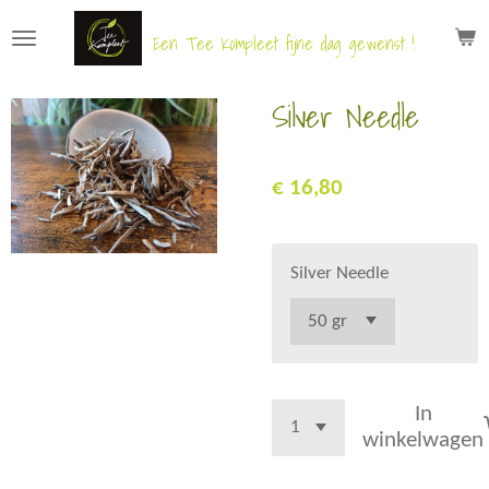
Ga
Een Tee Kompleet fijne dag gewenst !
direct
naar
Silver Needle
de
hoofdinhoud
€ 16,80
Silver Needle
In
winkelwagen