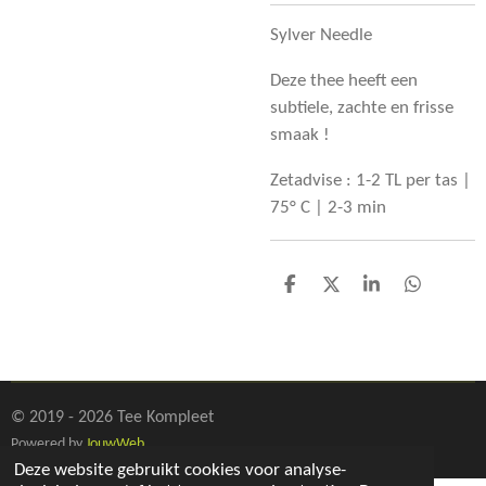
Sylver Needle
Deze thee heeft een
subtiele, zachte en frisse
smaak !
Zetadvise : 1-2 TL per tas |
75° C | 2-3 min
D
D
S
D
e
e
h
e
l
e
a
l
e
l
r
e
n
e
n
© 2019 - 2026 Tee Kompleet
Powered by
JouwWeb
Deze website gebruikt cookies voor analyse-