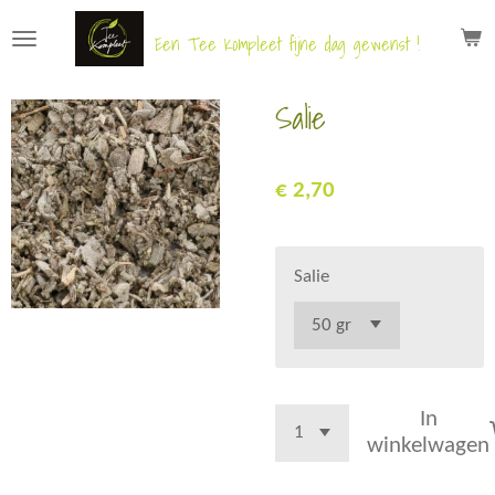
Ga
Een Tee Kompleet fijne dag gewenst !
direct
naar
Salie
de
hoofdinhoud
€ 2,70
Salie
In
winkelwagen