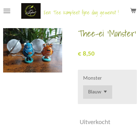
Ga
Een Tee Kompleet fijne dag gewenst !
direct
naar
Thee-ei 'Monster'
de
hoofdinhoud
€ 8,50
Monster
Uitverkocht