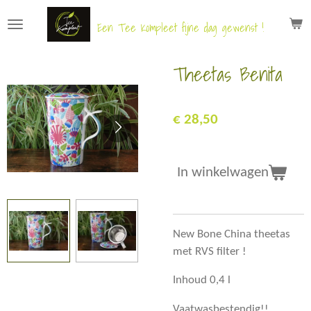
Ga
Een Tee Kompleet fijne dag gewenst !
direct
naar
Theetas Benita
de
hoofdinhoud
€ 28,50
In winkelwagen
New Bone China theetas
met RVS filter !
Inhoud 0,4 l
Vaatwasbestendig!!