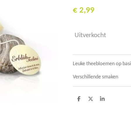
€ 2,99
Uitverkocht
Leuke theebloemen op basi
Verschillende smaken
D
D
S
e
e
h
l
e
a
e
l
r
n
e